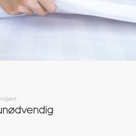
iljøet.
unødvendig