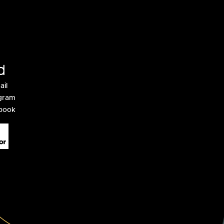
d
ail
agram
ebook