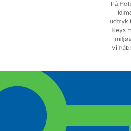
På Hot
klim
udtryk 
Keys m
miljø
Vi håbe