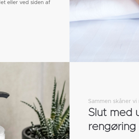
det eller ved siden af
Sammen skåner vi m
Slut med 
rengøring