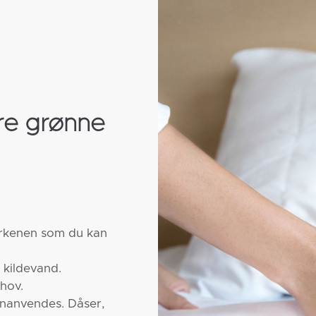
re grønne
erkenen som du kan
 kildevand.
ehov.
enanvendes. Dåser,