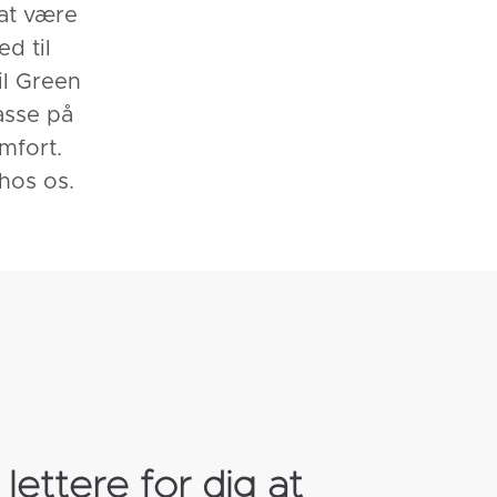
at være
d til
il Green
asse på
mfort.
 hos os.
 lettere for dig at